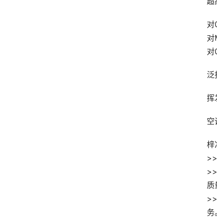
超高
对
对
对
泛
挥发
空
梓
>
>
质
>
务