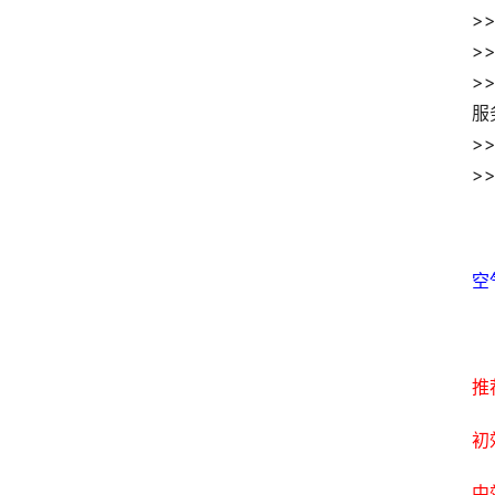
>
>
>
服
>
>
空
推
初
中