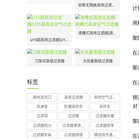
铝框无隔板高效过滤器|H13|H14
计
用
液槽式高效过滤器|液槽式高效空气过滤器
聚酯
U15超高效过滤器|U15超高效空气过滤器
在
刀架式高效过滤器
大风量高效过滤器
聚丙
标签
在
预
高效送风口
高效过滤器
高效空气过滤器
对
风淋室
防爆采样车
采样车
过滤袋
过滤箱
过滤器风量
聚
过滤器阻力
过滤器更换周期
过滤器效率
过滤器安装
过滤器原理
输送线传递窗
在