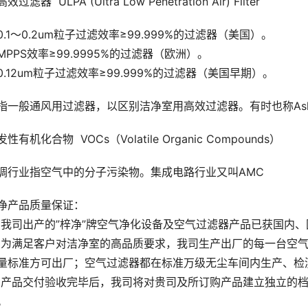
效过滤器  ULPA (Ultra Low Penetration Air) Filter
0.1～0.2um粒子过滤效率≥99.999%的过滤器（美国）。
MPPS效率≥99.9995%的过滤器（欧洲）。
0.12um粒子过滤效率≥99.999%的过滤器（美国早期）。
指一般通风用过滤器，以区别洁净室用高效过滤器。有时也称Ashrae 
性有机化合物  VOCs（Volatile Organic Compounds）
调行业指空气中的分子污染物。集成电路行业又叫AMC
净产品质量保证：
>我司出产的”梓净”牌空气净化设备及空气过滤器产品已获国内
>为满足客户对洁净室的高品质要求，我司生产出厂的每一台空
量标准方可出厂；空气过滤器都在标准万级无尘车间内生产、检
>产品交付验收完毕后，我司将对贵司及所订购产品建立独立的
。