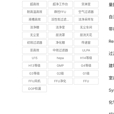
量
超高效
超净工作台
货淋室
耐高温高效
群控FFU
空气过滤器
自
液槽高效
活性炭过滤器
洁净采样车
洁净棚
洁净室
无尘车间
带
无尘室
层流罩
层流天花
Re
初效过滤器
净化棚
传递窗
亚高效
中效过滤器
ULPA
过滤
U15
hepa
H14等级
建
H13等级
GMP
G4等级
G3等级
G2级
G1级
室
FFU风机
FFU净化
FFU
DOP检漏
Sy
化