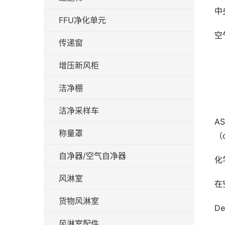
中
FFU净化单元
空
传递窗
增压新风柜
洁净棚
洁净采样车
A
称量罩
（
自净器/空气自净器
化
风淋室
在
货物风淋室
De
风淋室配件