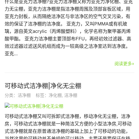
什么是亚克力洁净棚?亚克力洁净棚又称为亚克力净化棚、亚克
力无尘棚，亚克力洁净棚是指洁净棚周围及顶部盲板区域，用
亚克力封板，从而隔绝洁净区与非洁净区的空气交叉污染，有
效的保证了洁净棚的洁净度。 亚克力，又叫PMMA或有机玻
璃，源自英文acrylic（丙烯酸塑料），化学名称为聚甲基丙烯
酸甲酯。 亚克力洁净棚主要顶部布FFU，再经初效过滤器、高
效过滤器过滤送风机组而成为一较高级之洁净室达到洁净度。
亚克…
阅读更多»
可移动式洁净棚|净化无尘棚
分类：
洁净棚
标签：
净化棚
,
洁净棚
可移动式洁净棚又叫可拆卸式洁净棚，移动净化无尘棚，洁净
房，可移动式洁净棚就是一种简洁又方便的小型洁净房,可移动
式洁净棚就是在原普通洁净棚的基础上加上了可移动的功能，
当然这里的可移动并不单纯的可以移动，主要还是要保证在移