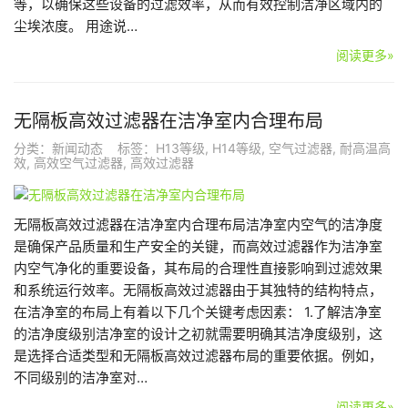
等，以确保这些设备的过滤效率，从而有效控制洁净区域内的
尘埃浓度。 用途说…
阅读更多»
无隔板高效过滤器在洁净室内合理布局
分类：
新闻动态
标签：
H13等级
,
H14等级
,
空气过滤器
,
耐高温高
效
,
高效空气过滤器
,
高效过滤器
无隔板高效过滤器在洁净室内合理布局洁净室内空气的洁净度
是确保产品质量和生产安全的关键，而高效过滤器作为洁净室
内空气净化的重要设备，其布局的合理性直接影响到过滤效果
和系统运行效率。无隔板高效过滤器由于其独特的结构特点，
在洁净室的布局上有着以下几个关键考虑因素： 1.了解洁净室
的洁净度级别洁净室的设计之初就需要明确其洁净度级别，这
是选择合适类型和无隔板高效过滤器布局的重要依据。例如，
不同级别的洁净室对…
阅读更多»