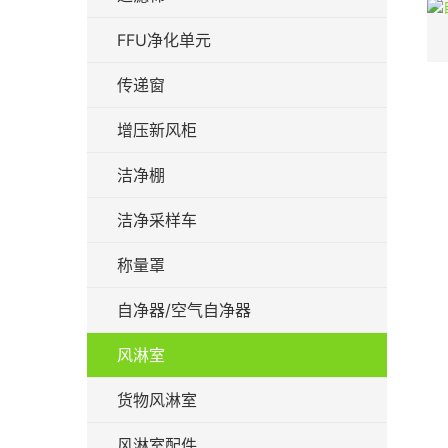
FFU净化单元
传递窗
增压新风柜
洁净棚
洁净采样车
称量罩
自净器/空气自净器
风淋室
货物风淋室
风淋室配件