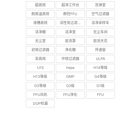
超高效
超净工作台
货淋室
耐高温高效
群控FFU
空气过滤器
液槽高效
活性炭过滤器
洁净采样车
洁净棚
洁净室
无尘车间
无尘室
层流罩
层流天花
初效过滤器
净化棚
传递窗
亚高效
中效过滤器
ULPA
U15
hepa
H14等级
H13等级
GMP
G4等级
G3等级
G2级
G1级
FFU风机
FFU净化
FFU
DOP检漏