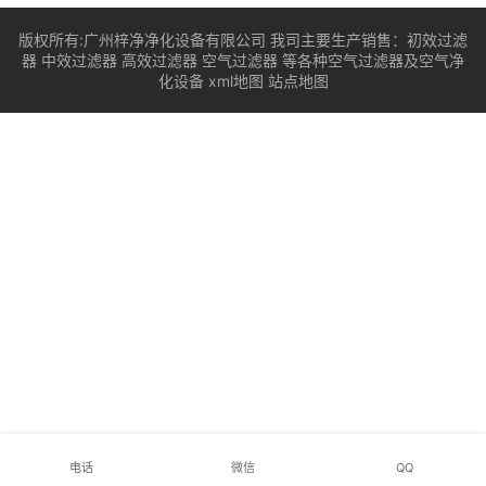
版权所有:广州梓净净化设备有限公司 我司主要生产销售：
初效过滤
器
中效过滤器
高效过滤器
空气过滤器
等各种空气过滤器及空气净
化设备
xml地图
站点地图
电话
微信
QQ