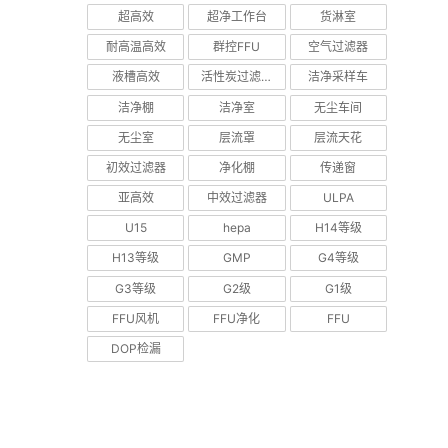
超高效
超净工作台
货淋室
耐高温高效
群控FFU
空气过滤器
液槽高效
活性炭过滤器
洁净采样车
洁净棚
洁净室
无尘车间
无尘室
层流罩
层流天花
初效过滤器
净化棚
传递窗
亚高效
中效过滤器
ULPA
U15
hepa
H14等级
H13等级
GMP
G4等级
G3等级
G2级
G1级
FFU风机
FFU净化
FFU
DOP检漏