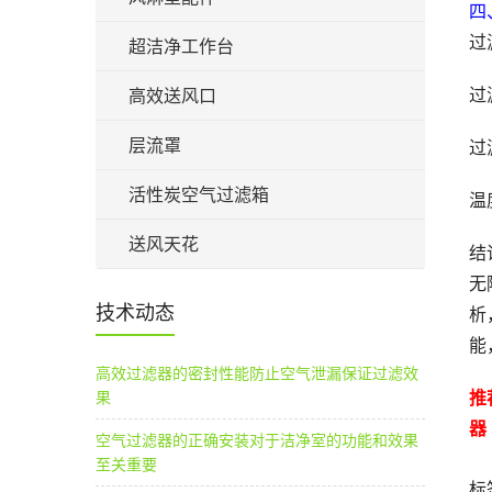
四
过
超洁净工作台
过
高效送风口
层流罩
过
活性炭空气过滤箱
温
送风天花
结
无
技术动态
析
能
高效过滤器的密封性能防止空气泄漏保证过滤效
推
果
器 
空气过滤器的正确安装对于洁净室的功能和效果
至关重要
标