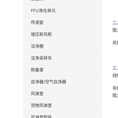
FFU净化单元
传递窗
二
阻
增压新风柜
风
洁净棚
洁净采样车
三
称量罩
线
自净器/空气自净器
非
风淋室
阻
货物风淋室
风淋室配件