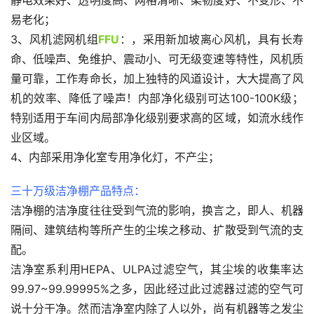
静电效果好、透明度高、网格清晰、柔韧度好、不变形、不
易老化；
3、风机滤网机组
FFU
：，采用新加坡离心风机，具有长寿
命、低噪声、免维护、震动小、可无级变速等特性，风机质
量可靠，工作寿命长，加上独特的风道设计，大大提高了风
机的效率、降低了噪声！内部净化级别可达100-100K级；
特别适用于车间内局部净化级别要求高的区域，如流水线作
业区域。
4、内部采用净化室专用净化灯，不产尘；
三十万级洁净棚产品特点：
洁净棚的洁净度往往受到气流的影响，换言之，即人、机器
隔间、建筑结构等所产生的尘埃之移动、扩散受到气流的支
配。
洁净室系利用HEPA、ULPA过滤空气，其尘埃的收集率达
99.97~99.99995%之多，因此经过此过滤器过滤的空气可
说十分干净。然而洁净室内除了人以外，尚有机器等之发尘