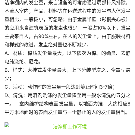
洁净棚内的发尘量，来自设备的可考虑通过局部排风排除，
不流入室内；产品，材料等在运送过程中的发尘与人体发尘
量相比，一般极小，可忽略；由于金属半壁（彩钢夹心板）
的应用来自建筑表面的发尘也很少，一般占10%以下，发尘
主要来自人，占90%左右。在人的发尘量上，由于服装材料
和样式的改进，发尘绝对量也不断减少。
A、材质：棉质发尘量最大，以下依次为棉、的确良、去静
电纯涤纶、尼龙。
B、样式：大挂式发尘量最大，上下分装型次之，全罩型最
少；
C、活动：动作时的发尘量一般达到静止时间3-7倍；
D、清洗：用溶剂洗涤的发尘量降至用一般水清洗的五分之
一。　室内维护结构表面发尘量，以地面为准，大约相应8
平方米地面时的表面发尘量与一个静止的人的发尘量相当。