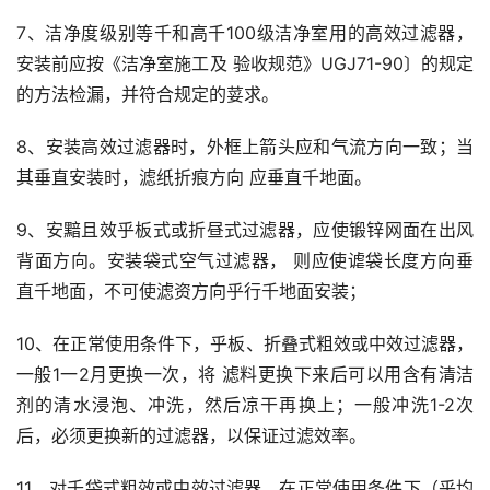
7、洁净度级别等千和高千100级洁净室用的高效过滤器，
安装前应按《洁净室施工及 验收规范》UGJ71-90〕的规定
的方法检漏，并符合规定的荽求。
8、安装高效过滤器时，外框上箭头应和气流方向一致；当
其垂直安装时，滤纸折痕方向 应垂直千地面。
9、安黯且效乎板式或折昼式过滤器，应使锻锌网面在出风
背面方向。安装袋式空气过滤器， 则应使谑袋长度方向垂
直千地面，不可使滤资方向乎行千地面安装；
10、在正常使用条件下，乎板、折叠式粗效或中效过滤器，
一般1一2月更换一次，将 滤料更换下来后可以用含有清洁
剂的清水浸泡、冲洗，然后凉干再换上；一般冲洗1-2次 
后，必须更换新的过滤器，以保证过滤效率。
11、对千袋式粗效或中效过滤器，在正常使用条件下（乎均