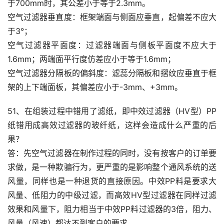
于700mm时，其公差小于等于2.3mm。
空气过滤器垂直度：框架端面与侧面应垂直，起偏差不应大
于3°；
空气过滤器平面度：过滤器端面与侧板平面度不应大于
1.6mm；两端面平行度仿差应小于等于1.6mm；
空气过滤器分隔板的偏斜度：滤蕊分隔板和摺纹应垂直于框
架的上下端面板，其偏差应小于-3mm、+3mm。
51、在组装过程中错用了滤纸，即中效过滤器（HV型）PP
纸错用成高效过滤器的玻纤纸，这样会造成什么严重的后
果？
答：先空气过滤器在制作过程的同时，没有按客户的订单要
求做，是一种欺骗行为，更严重的是影响整个通风系统的送
风量，同样也是一种退货的直接原因。中效PP料是要求大
风量、低阻力的中级过滤，而高效HV型过滤器在同样过滤
效果和风量下，阻力相当于中效PP料过滤器的3倍，阻力、
风量（风速）都达不到客户的要求。