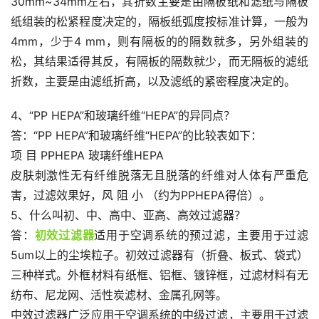
30mm~34mm左右，其折数主要是由隔板纸和滤纸与隔板
纸组装的松紧程度决定的，隔板纸弧度按标准计算，一般为
4mm，少于4 mm，则有隔板的的隔数就多，另外组装的
松，其结果适得其反，有隔板的隔数就少，而无隔板的滤纸
折数，主要是由滤纸折高，以及滤纸的紧密程度决定的。
4、“PP HEPA”和玻璃纤维“HEPA”的异同点？
答：“PP HEPA”和玻璃纤维“HEPA”的比较表如下：
项 目 PPHEPA 玻璃纤维HEPA
皮肤刺激性无有纤维脱落无且脱落的纤维对人体有严重危
害，过滤效果好，风 阻 小 （约为PPHEPA得倍）。
5、什么叫初、中、高中、亚高、高效过滤器？
答：
初效过滤器
适用于空调系统的预过滤，主要用于过滤
5um以上的尘埃粒子。初效过滤器有（折叠、板式、袋式）
三种样式。外框材料有纸框、铝框、镀锌框，过滤材料有无
纺布、尼龙网、活性炭滤材、金属孔网等。
中效过滤器广泛应用于空调系统的中级过滤，主要用于过滤