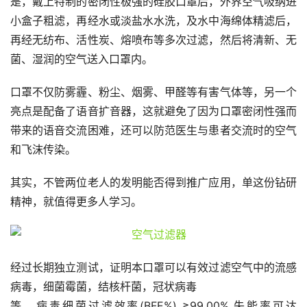
是，戴上特制的密闭性极强的硅胶口罩后，外界空气吸纳进
小盒子粗滤，再经水或淡盐水水洗，及水中海绵体精滤后，
再经无纺布、活性炭、熔喷布等多次过滤，然后将清新、无
菌、湿润的空气送入口罩内。
口罩不仅防雾霾、粉尘、烟雾、甲醛等有害气体等，另一个
亮点是配备了语音扩音器，这就避免了因为口罩密闭性强而
带来的语音交流困难，还可以防范医生与患者交流时的空气
和飞沫传染。
其实，不管两位老人的发明能否得到推广应用，单这份钻研
精神，就值得更多人学习。
经过长期独立测试，证明本口罩可以有效过滤空气中的流感
病毒，细菌霉菌，结核杆菌，冠状病毒
等，病毒细菌过滤效率(BFE%) ≥99.00%,失能率可达