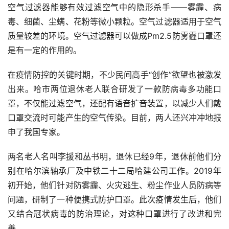
空气过滤器能够有效过滤空气中的隐形杀手——雾霾、病
毒、细菌、尘螨、花粉等微小颗粒。空气过滤器适用于空气
质量较差的环境。空气过滤器可以做成Pm2.5防雾霾口罩还
是有一定的作用的。
在疫情防控的关键时期，不少民间高手“创作”欲望也被激发
出来。哈市两位退休老人联合研发了一款防病毒多功能口
罩，不仅能过滤空气，还配有语音扩音装置，以减少人们戴
口罩交流时可能产生的空气传染。目前，两人还兴冲冲地报
申了我国专家。
两名老人名叫李援和丛书明，退休已经9年，退休前他们分
别在哈尔滨轴承厂及中铁二十二局哈建公司工作。2019年
初开始，他们针对防雾霾、火灾逃生、粉尘作业人员防病等
问题，研制了一种便携式防护口罩。此次疫情发生后，他们
又结合冠状病毒的防治理论，对这种口罩进行了改进和完
善。