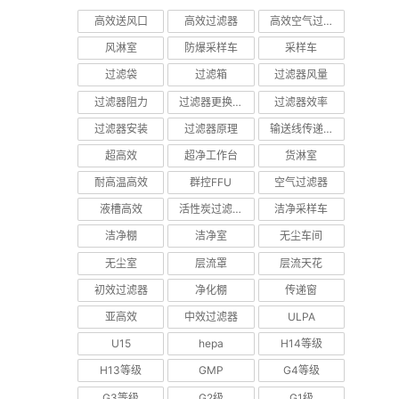
高效送风口
高效过滤器
高效空气过滤器
风淋室
防爆采样车
采样车
过滤袋
过滤箱
过滤器风量
过滤器阻力
过滤器更换周期
过滤器效率
过滤器安装
过滤器原理
输送线传递窗
超高效
超净工作台
货淋室
耐高温高效
群控FFU
空气过滤器
液槽高效
活性炭过滤器
洁净采样车
洁净棚
洁净室
无尘车间
无尘室
层流罩
层流天花
初效过滤器
净化棚
传递窗
亚高效
中效过滤器
ULPA
U15
hepa
H14等级
H13等级
GMP
G4等级
G3等级
G2级
G1级