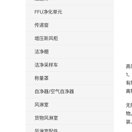
FFU净化单元
传递窗
增压新风柜
洁净棚
洁净采样车
高
1
称量罩
有
离
自净器/空气自净器
风淋室
无
物
货物风淋室
装
风淋室配件