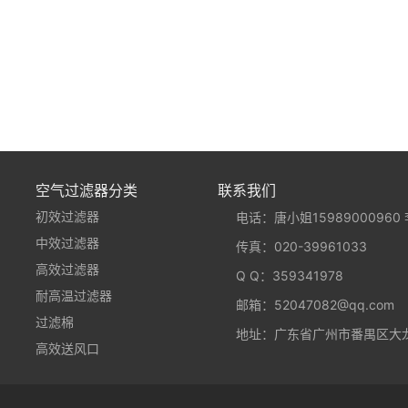
空气过滤器分类
联系我们
初效过滤器
电话：唐小姐15989000960 李
中效过滤器
传真：020-39961033
高效过滤器
Q Q：
359341978
耐高温过滤器
邮箱：52047082@qq.com
过滤棉
地址：广东省广州市番禺区大龙
高效送风口