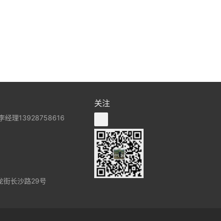
关注
经理13928758616
街长沙路29号