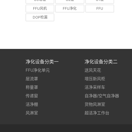
FFU风机
FFU净化
FFU
DOP检漏
净化设备分类一
净化设备分类二
FFU净化单元
送风天花
层流罩
增压新风柜
称量罩
洁净采样车
传递窗
自净器/空气自净器
洁净棚
货物风淋室
风淋室
超洁净工作台