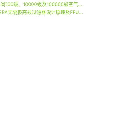
无尘车间100级、10000级及100000级空气过滤器净化处理
FFUHEPA无隔板高效过滤器设计原理及FFU初效过滤器过滤