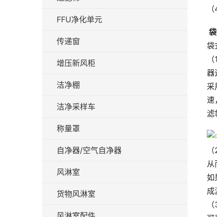
（
FFU净化单元
 
传递窗
袋
（
增压新风柜
器
洁净棚
采
速
洁净采样车
滤
称量罩
自净器/空气自净器
（
从
风淋室
如
成
货物风淋室
（
风淋室配件