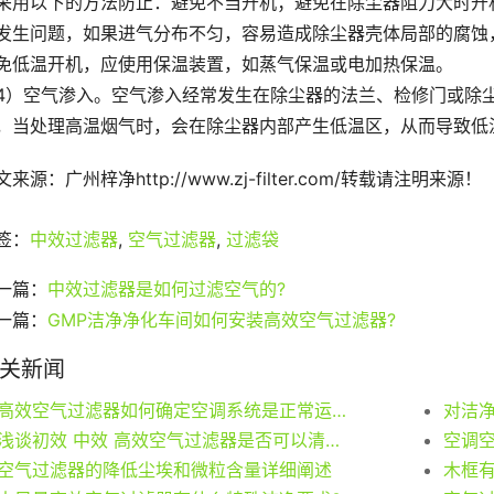
采用以下的方法防止：避免不当开机；避免在除尘器阻力大时开
发生问题，如果进气分布不匀，容易造成除尘器壳体局部的腐蚀
免低温开机，应使用保温装置，如蒸气保温或电加热保温。
4）空气渗入。空气渗入经常发生在除尘器的法兰、检修门或除
，当处理高温烟气时，会在除尘器内部产生低温区，从而导致低
文来源：广州梓净http://www.zj-filter.com/转载请注明来源！
签：
中效过滤器
,
空气过滤器
,
过滤袋
一篇：
中效过滤器是如何过滤空气的?
一篇：
GMP洁净净化车间如何安装高效空气过滤器?
关新闻
高效空气过滤器如何确定空调系统是正常运转并可供测试
对洁
浅谈初效 中效 高效空气过滤器是否可以清洗？
空调
空气过滤器的降低尘埃和微粒含量详细阐述