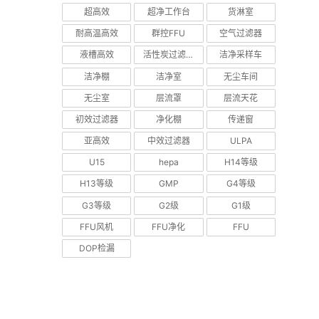
超高效
超净工作台
货淋室
耐高温高效
群控FFU
空气过滤器
液槽高效
活性炭过滤器
洁净采样车
洁净棚
洁净室
无尘车间
无尘室
层流罩
层流天花
初效过滤器
净化棚
传递窗
亚高效
中效过滤器
ULPA
U15
hepa
H14等级
H13等级
GMP
G4等级
G3等级
G2级
G1级
FFU风机
FFU净化
FFU
DOP检漏