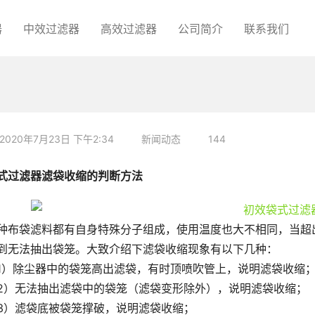
器
中效过滤器
高效过滤器
公司简介
联系我们
2020年7月23日 下午2:34
新闻动态
144
式过滤器滤袋收缩的判断方法
种布袋滤料都有自身特殊分子组成，使用温度也大不相同，当超
到无法抽出袋笼。大致介绍下滤袋收缩现象有以下几种：
1）除尘器中的袋笼高出滤袋，有时顶喷吹管上，说明滤袋收缩
2）无法抽出滤袋中的袋笼（滤袋变形除外），说明滤袋收缩；
3）滤袋底被袋笼撑破，说明滤袋收缩；