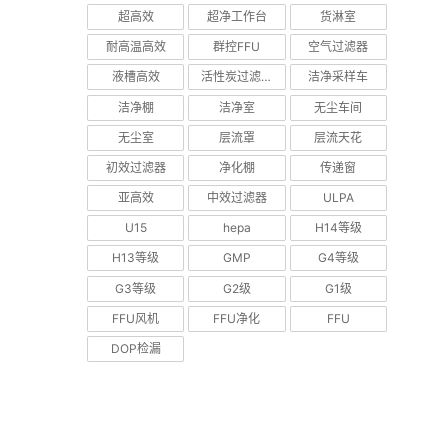
超高效
超净工作台
货淋室
耐高温高效
群控FFU
空气过滤器
液槽高效
活性炭过滤器
洁净采样车
洁净棚
洁净室
无尘车间
无尘室
层流罩
层流天花
初效过滤器
净化棚
传递窗
亚高效
中效过滤器
ULPA
U15
hepa
H14等级
H13等级
GMP
G4等级
G3等级
G2级
G1级
FFU风机
FFU净化
FFU
DOP检漏