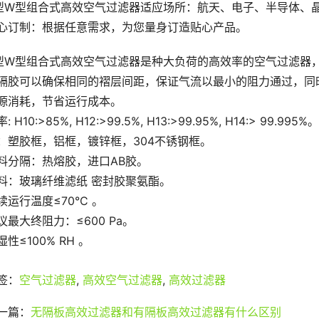
型W型组合式高效空气过滤器适应场所：航天、电子、半导体、
心订制：根据任意需求，为您量身订造贴心产品。
型W型组合式高效空气过滤器是种大负荷的高效率的空气过滤器
隔胶可以确保相同的褶层间距，保证气流以最小的阻力通过，同
源消耗，节省运行成本。
: H10:>85%, H12:>99.5%, H13:>99.95%, H14:> 99.995%。
：塑胶框，铝框，镀锌框，304不锈钢框。
料分隔：热熔胶，进口AB胶。
料：玻璃纤维滤纸 密封胶聚氨酯。
续运行温度≤70°C 。
议最大终阻力：≤600 Pa。
湿性≤100% RH 。
签：
空气过滤器
,
高效空气过滤器
,
高效过滤器
一篇：
无隔板高效过滤器和有隔板高效过滤器有什么区别