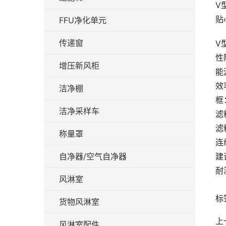
V
贴
FFU净化单元
传递窗
V
性
增压新风柜
能
效率
洁净棚
框
洁净采样车
滤
滤
称量罩
连
自净器/空气自净器
建
耐
风淋室
标
货物风淋室
上
风淋室配件