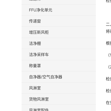
检
FFU净化单元
传递窗
二
将
增压新风柜
根
洁净棚
洁净采样车
（
称量罩
（
自净器/空气自净器
检
风淋室
检
货物风淋室
在
风淋室配件