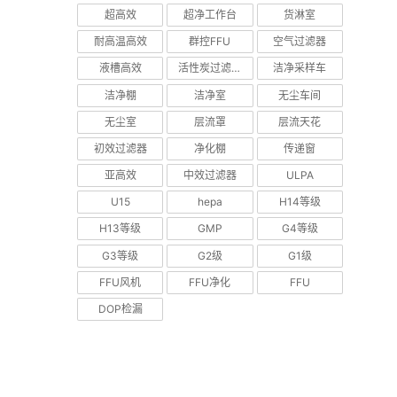
超高效
超净工作台
货淋室
耐高温高效
群控FFU
空气过滤器
液槽高效
活性炭过滤器
洁净采样车
洁净棚
洁净室
无尘车间
无尘室
层流罩
层流天花
初效过滤器
净化棚
传递窗
亚高效
中效过滤器
ULPA
U15
hepa
H14等级
H13等级
GMP
G4等级
G3等级
G2级
G1级
FFU风机
FFU净化
FFU
DOP检漏