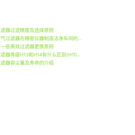
过滤器过滤精度及选择原则
中效空气过滤器在精密仪器制造洁净车间的更换周期
讲一些高效过滤器更换原则
高效过滤器等级H13和H14有什么区别(H10、H11、H12、H13、H14)
过滤器容尘量及寿命的介绍