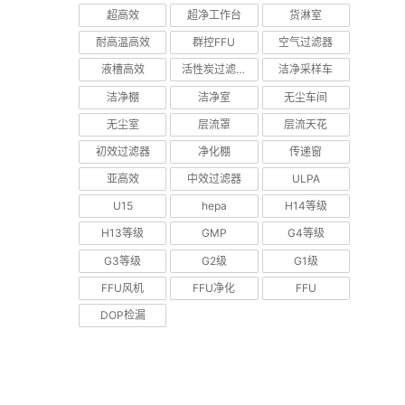
超高效
超净工作台
货淋室
耐高温高效
群控FFU
空气过滤器
液槽高效
活性炭过滤器
洁净采样车
洁净棚
洁净室
无尘车间
无尘室
层流罩
层流天花
初效过滤器
净化棚
传递窗
亚高效
中效过滤器
ULPA
U15
hepa
H14等级
H13等级
GMP
G4等级
G3等级
G2级
G1级
FFU风机
FFU净化
FFU
DOP检漏