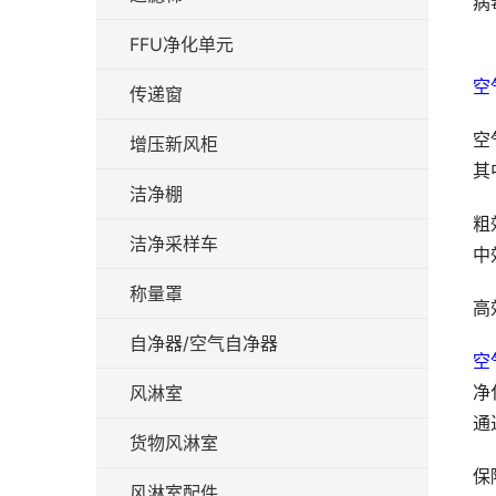
病
FFU净化单元
空
传递窗
空
增压新风柜
其
洁净棚
粗
洁净采样车
中
称量罩
高
自净器/空气自净器
空
净
风淋室
通
货物风淋室
保
风淋室配件