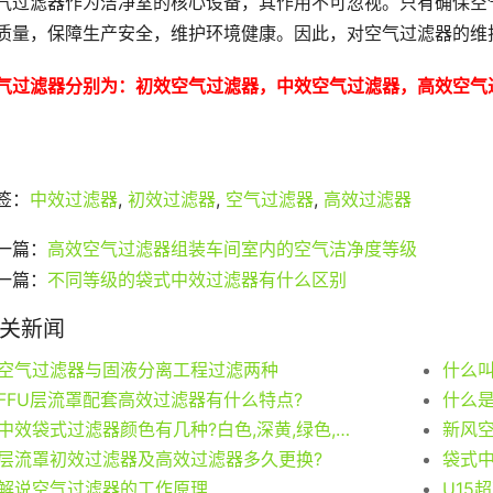
气过滤器作为洁净室的核心设备，其作用不可忽视。只有确保空
质量，保障生产安全，维护环境健康。因此，对空气过滤器的维
气过滤器分别为：
初效空气过滤器
，
中效空气过滤器
，
高效空气
签：
中效过滤器
,
初效过滤器
,
空气过滤器
,
高效过滤器
一篇：
高效空气过滤器组装车间室内的空气洁净度等级
一篇：
不同等级的袋式中效过滤器有什么区别
关新闻
空气过滤器与固液分离工程过滤两种
什么
FFU层流罩配套高效过滤器有什么特点?
什么
中效袋式过滤器颜色有几种?白色,深黄,绿色,橙色,紫色,粉色
层流罩初效过滤器及高效过滤器多久更换?
袋式
解说空气过滤器的工作原理
U15