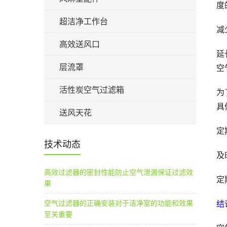
度
超洁净工作台
减
高效送风口
延
层流罩
空
活性炭空气过滤箱
为
具
送风天花
定
技术动态
及
高效过滤器的密封性能防止空气泄漏保证过滤效
定
果
空气过滤器的正确安装对于洁净室的功能和效果
结
至关重要