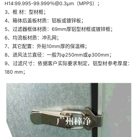
H14:99.995-99.999％@0.3μm（MPPS）；
3、框 材：型材框；
4、箱体后盖板材质：铝板或镀锌板；
5、过滤器框体材质：69mm厚铝型材框或镀锌框；
6、均流板材质：冲孔网；
7、其它配置：外贴10mm厚的保温棉；
8、进风法兰直径：一般为φ250mm或φ300mm；
9、过滤尺寸：依据客户实际要求制定，铝型材参考厚度：
180 mm；