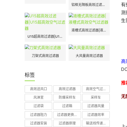
有
铝框无隔板高效过滤器|H13|H14
测
生
液槽式高效过滤器|液槽式高效空气过滤器
U15超高效过滤器|U15超高效空气过滤器
刀架式高效过滤器
大风量高效过滤器
高
D
标签
推
高效送风口
高效过滤器
高效空气过滤器
无
风淋室
防爆采样车
采样车
过滤袋
过滤箱
过滤器风量
过滤器阻力
过滤器更换周期
过滤器效率
过滤器安装
过滤器原理
输送线传递窗
上