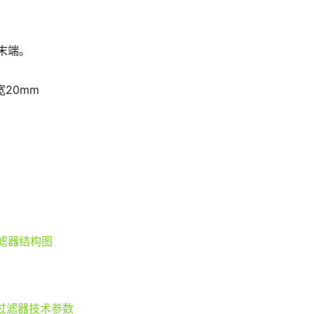
末端。
宽20mm