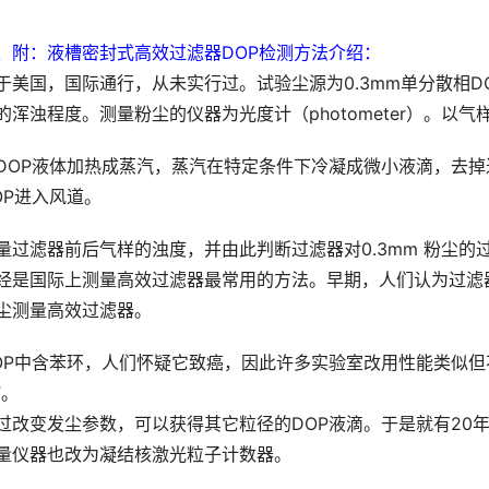
、附：液槽密封式高效过滤器DOP检测方法介绍：
于美国，国际通行，从未实行过。试验尘源为0.3mm单分散相DO
的浑浊程度。测量粉尘的仪器为光度计（photometer）。以
DOP液体加热成蒸汽，蒸汽在特定条件下冷凝成微小液滴，去掉
OP进入风道。
量过滤器前后气样的浊度，并由此判断过滤器对0.3mm 粉尘的过
经是国际上测量高效过滤器最常用的方法。早期，人们认为过滤器对
尘测量高效过滤器。
OP中含苯环，人们怀疑它致癌，因此许多实验室改用性能类似但不
”。
过改变发尘参数，可以获得其它粒径的DOP液滴。于是就有20年前
量仪器也改为凝结核激光粒子计数器。