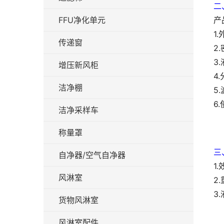
二
FFU净化单元
产
1
传递窗
2
3
增压新风柜
4
洁净棚
5
6
洁净采样车
称量罩
三
自净器/空气自净器
1
风淋室
2
3
货物风淋室
风淋室配件