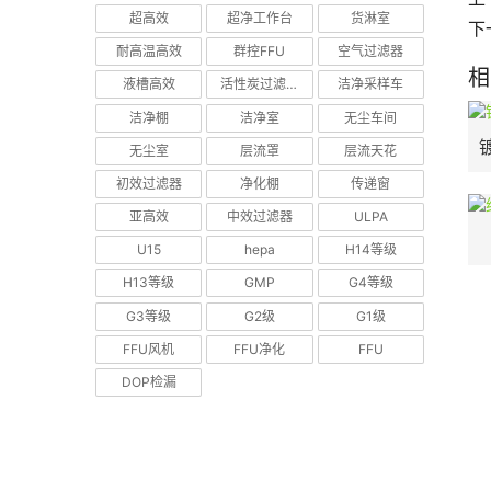
超高效
超净工作台
货淋室
下
耐高温高效
群控FFU
空气过滤器
相
液槽高效
活性炭过滤器
洁净采样车
洁净棚
洁净室
无尘车间
无尘室
层流罩
层流天花
初效过滤器
净化棚
传递窗
亚高效
中效过滤器
ULPA
U15
hepa
H14等级
H13等级
GMP
G4等级
G3等级
G2级
G1级
FFU风机
FFU净化
FFU
DOP检漏