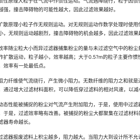
惯性原理大粒子在气流中作惯性运动。气流遇障绕行，粒子因惯
越强，撞击障碍物的可能性越大，因此过滤效果越好。
扩散原理小粒子作无规则运动。对无规则运动作数学处理时使用传
小，无规则运动越剧烈，撞击障碍物的机会越多，因此过滤效果
效率随尘粒大小而异过滤器捕集粉尘的量与未过滤空气中的粉尘量之
作扩散运动，粒子越小，效率越高；大于0.5?m的粒子主要作惯性运
，效率有一处最低点。
阻力纤维使气流绕行，产生微小阻力。无数纤维的阻力之和就是
，通过增大过滤材料面积，可以降低穿过滤料的相对风速，以减
动态性能被捕捉的粉尘对气流产生附加阻力，于是，使用中过滤
，于是，过滤效率略有改善。被捕捉的粉尘大都聚集在过滤材料
滤器寿命越长。
过滤器报废滤料上积尘越多，阻力越大。当阻力大到设计所不允