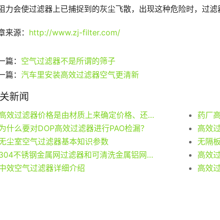
阻力会使过滤器上已捕捉到的灰尘飞散，出现这种危险时，过滤
章来源：
http://www.zj-filter.com/
一篇：
空气过滤器不是所谓的筛子
一篇：
汽车里安装高效过滤器空气更清新
关新闻
高效过滤器价格是由材质上来确定价格、还是由规格尺寸来确定?
药厂高
为什么要对DOP高效过滤器进行PAO检漏？
高效
无尘室空气过滤器基本知识参数
无隔
304不锈钢金属网过滤器和可清洗金属铝网初效过滤器用途
高效过
中效空气过滤器详细介绍