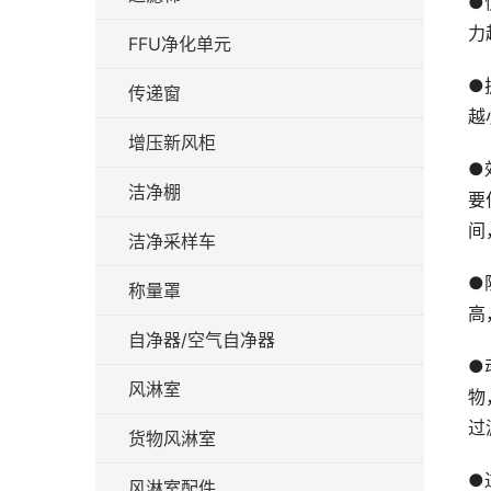
●
力
FFU净化单元
●
传递窗
越
增压新风柜
●
洁净棚
要
间
洁净采样车
●
称量罩
高
自净器/空气自净器
●
风淋室
物
过
货物风淋室
●
风淋室配件