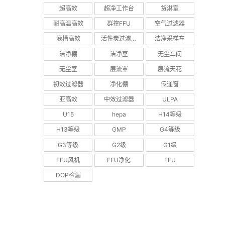
超高效
超净工作台
货淋室
耐高温高效
群控FFU
空气过滤器
液槽高效
活性炭过滤器
洁净采样车
洁净棚
洁净室
无尘车间
无尘室
层流罩
层流天花
初效过滤器
净化棚
传递窗
亚高效
中效过滤器
ULPA
U15
hepa
H14等级
H13等级
GMP
G4等级
G3等级
G2级
G1级
FFU风机
FFU净化
FFU
DOP检漏