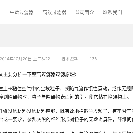
器
中效过滤器
高效过滤器
公司简介
联系我们
2014年10月20日 上午8:22
技术资料
136
文主要分析一下
空气过滤器过滤原理
：
撞上→粘住空气中的尘埃粒子，或随气流作惯性运动，或作无规
撞到障碍物时，粒子与障碍物表面间的引力使它粘在障碍物上。
纤维过滤材料过滤材料应能：既有效地拦截尘埃粒子，有不对气
合这一要求。杂乱交织的纤维形成对粒子的无数道屏障，纤维间