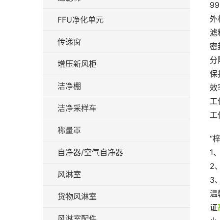
99
外
FFU净化单元
滤
传递窗
密
分
增压新风柜
保
洁净棚
效
工
洁净采样车
工
称量罩
“
自净器/空气自净器
1
2
风淋室
3
温
货物风淋室
证
风淋室配件