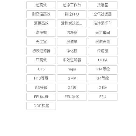
超高效
超净工作台
货淋室
耐高温高效
群控FFU
空气过滤器
液槽高效
活性炭过滤器
洁净采样车
洁净棚
洁净室
无尘车间
无尘室
层流罩
层流天花
初效过滤器
净化棚
传递窗
亚高效
中效过滤器
ULPA
U15
hepa
H14等级
H13等级
GMP
G4等级
G3等级
G2级
G1级
FFU风机
FFU净化
FFU
DOP检漏