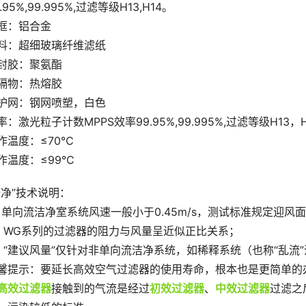
.95%,99.995%,过滤等级H13,H14。
框：铝合金
料：超细玻璃纤维滤纸
封胶：聚氨酯
隔物：热熔胶
护网：钢网喷塑，白色
率：激光粒子计数MPPS效率99.95%,99.995%,过滤等级H13，H
作温度：≤70℃
作温度：≤99℃
梓净”技术说明：
、单向流洁净室系统风速一般小于0.45m/s，测试标准规定迎风面的
、WG系列的过滤器的阻力与风量呈近似正比关系；
、“建议风量”仅针对非单向流洁净系统，如稀释系统（也称“乱流
馨提示：要延长高效空气过滤器的使用寿命，根本也是更简单的
高效过滤器
接触到的气流是经过
初效过滤器
、
中效过滤器
过滤之