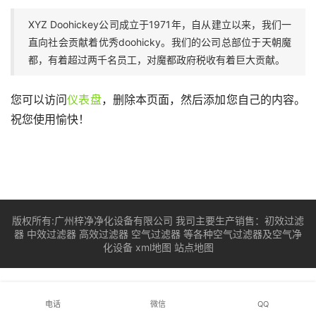
XYZ Doohickey公司成立于1971年，自从建立以来，我们一
直向社会贡献着优秀doohicky。我们的公司总部位于天朝魔
都，有着超过两千名员工，对魔都政府税收有着巨大贡献。
您可以访问
仪表盘
，删除本页面，然后添加您自己的内容。
祝您使用愉快！
版权所有:广州梓净净化设备有限公司 我司主要生产销售：
初效过滤
器
中效过滤器
高效过滤器
空气过滤器
等各种空气过滤器及空气净
化设备
xml地图
站点地图
电话
微信
QQ